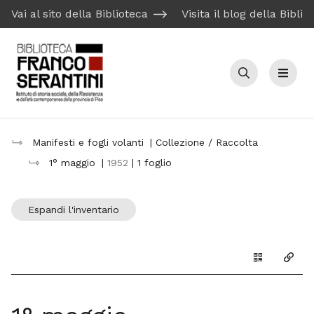
Vai al sito della Biblioteca
Visita il blog della Biblio
Cerca
Menu
Manifesti e fogli volanti
| Collezione / Raccolta
1° maggio
|
1952
| 1 foglio
Espandi l'inventario
Genera il Q
Copia