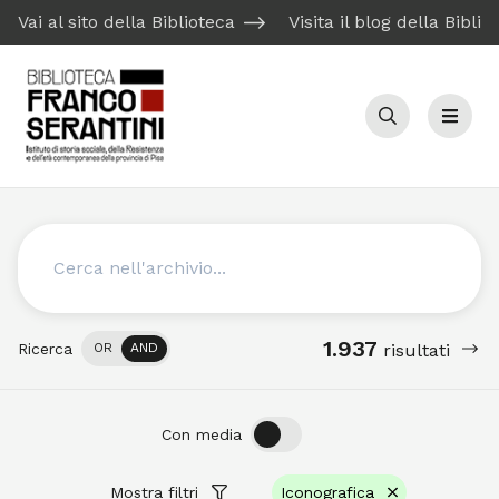
Vai al sito della Biblioteca
Visita il blog della Biblio
Cerca
Menu
Cerca
1.937
Ricerca
OR
AND
risultati
OFF
ON
Con media
Mostra filtri
Iconografica