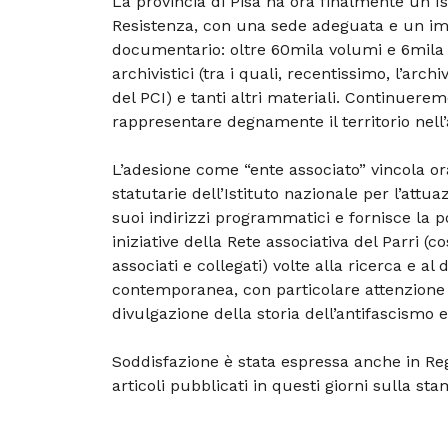
La provincia di Pisa ha ora finalmente un Is
Resistenza, con una sede adeguata e un i
documentario: oltre 60mila volumi e 6mila p
archivistici (tra i quali, recentissimo, l’arc
del PCI) e tanti altri materiali. Continuere
rappresentare degnamente il territorio nell
L’adesione come “ente associato” vincola ora 
statutarie dell’Istituto nazionale per l’attuaz
suoi indirizzi programmatici e fornisce la po
iniziative della Rete associativa del Parri (cos
associati e collegati) volte alla ricerca e al d
contemporanea, con particolare attenzione a
divulgazione della storia dell’antifascismo e
Soddisfazione è stata espressa anche in Re
articoli pubblicati in questi giorni sulla st