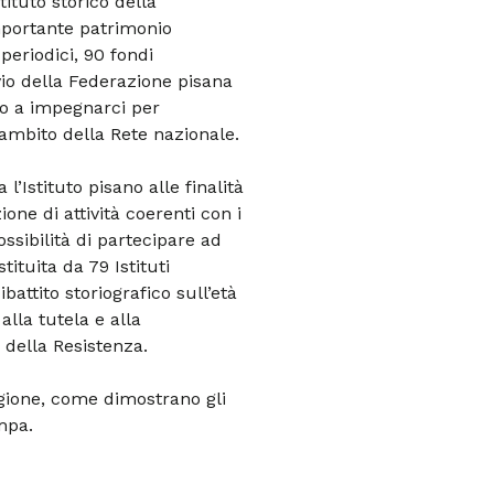
tituto storico della
mportante patrimonio
eriodici, 90 fondi
hivio della Federazione pisana
mo a impegnarci per
’ambito della Rete nazionale.
l’Istituto pisano alle finalità
ione di attività coerenti con i
ssibilità di partecipare ad
tituita da 79 Istituti
ibattito storiografico sull’età
lla tutela e alla
 della Resistenza.
gione, come dimostrano gli
ampa.