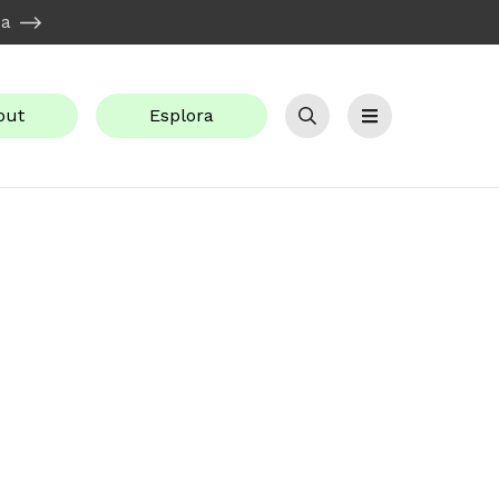
ca
out
Esplora
Cerca
Menu