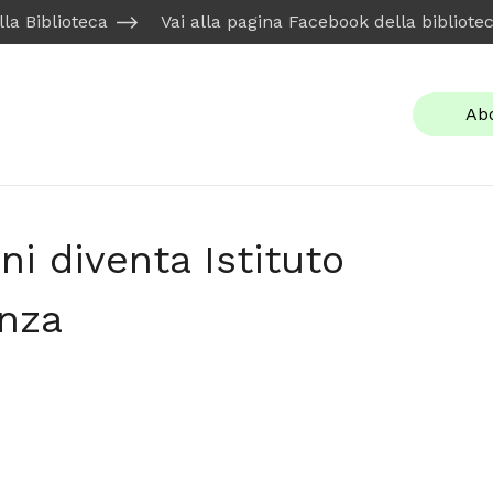
ella Biblioteca
Vai alla pagina Facebook della bibliote
Ab
ni diventa Istituto
enza