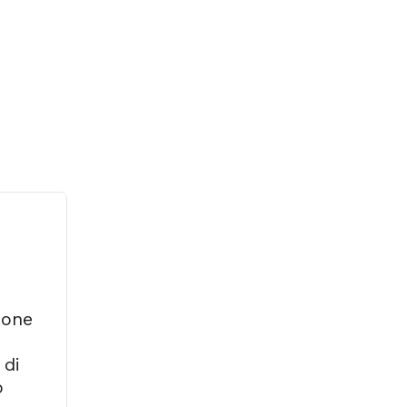
one
 di
o