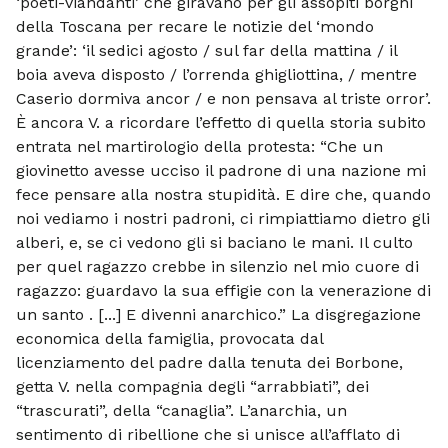
‘poeti-viandanti’ che giravano per gli assopiti borghi
della Toscana per recare le notizie del ‘mondo
grande’: ‘il sedici agosto / sul far della mattina / il
boia aveva disposto / l’orrenda ghigliottina, / mentre
Caserio dormiva ancor / e non pensava al triste orror’.
È ancora V. a ricordare l’effetto di quella storia subito
entrata nel martirologio della protesta: “Che un
giovinetto avesse ucciso il padrone di una nazione mi
fece pensare alla nostra stupidità. E dire che, quando
noi vediamo i nostri padroni, ci rimpiattiamo dietro gli
alberi, e, se ci vedono gli si baciano le mani. Il culto
per quel ragazzo crebbe in silenzio nel mio cuore di
ragazzo: guardavo la sua effigie con la venerazione di
un santo . [...] E divenni anarchico.” La disgregazione
economica della famiglia, provocata dal
licenziamento del padre dalla tenuta dei Borbone,
getta V. nella compagnia degli “arrabbiati”, dei
“trascurati”, della “canaglia”. L’anarchia, un
sentimento di ribellione che si unisce all’afflato di