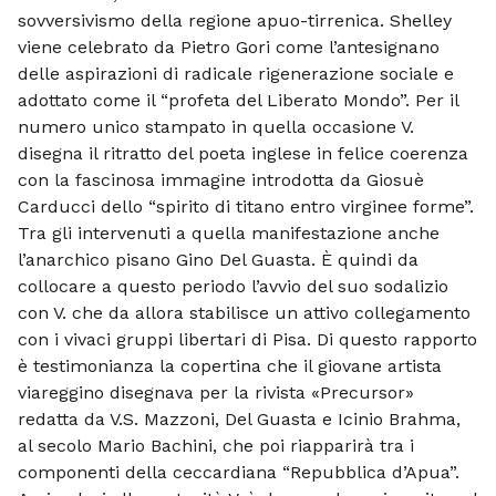
sovversivismo della regione apuo-tirrenica. Shelley
viene celebrato da Pietro Gori come l’antesignano
delle aspirazioni di radicale rigenerazione sociale e
adottato come il “profeta del Liberato Mondo”. Per il
numero unico stampato in quella occasione V.
disegna il ritratto del poeta inglese in felice coerenza
con la fascinosa immagine introdotta da Giosuè
Carducci dello “spirito di titano entro virginee forme”.
Tra gli intervenuti a quella manifestazione anche
l’anarchico pisano Gino Del Guasta. È quindi da
collocare a questo periodo l’avvio del suo sodalizio
con V. che da allora stabilisce un attivo collegamento
con i vivaci gruppi libertari di Pisa. Di questo rapporto
è testimonianza la copertina che il giovane artista
viareggino disegnava per la rivista «Precursor»
redatta da V.S. Mazzoni, Del Guasta e Icinio Brahma,
al secolo Mario Bachini, che poi riapparirà tra i
componenti della ceccardiana “Repubblica d’Apua”.