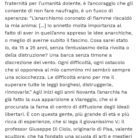
fraternità per l’umanità dolente, è l’ancoraggio che gli
consente di non fare naufragio, è un fuoco di
speranza: “L’anarchismo coronato di fiamme riscaldò
la mia anima: [...] Io annetto molta importanza al
fatto di aver in quell’anno appreso le idee anarchiche,
o meglio di averne subito il fascino. Cosa sarei stato
io, da 15 a 25 anni, senza l’entusiasmo della rivolta o
della distruzione? Una barca senza timone a
discrezione del vento. Ogni difficoltà, ogni ostacolo
che si opponeva al mio cammino mi sembrò sempre
una sciocchezza. Le difficoltà erano per me il
superare tutte le leggi borghesi, distruggerle,
rinnovarle.” Agli inizi egli anni Novanta l’anarchia ha
già fatto la sua apparizione a Viareggio, che si è
procurata la fama di centro di diffusione degli ideali
libertari. È con questa gente, più grande di età e più
ricca di esperienze, che si lega il giovanissimo V.: il
professor Giuseppe Di Ciolo, originario di Pisa, valente
scultore, che ha fondato una scuola di arti e mestieri