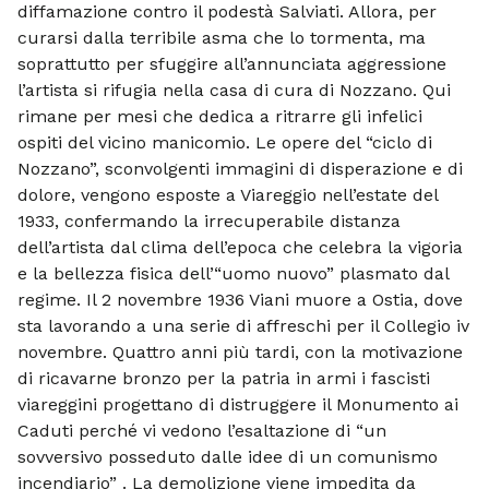
diffamazione contro il podestà Salviati. Allora, per
curarsi dalla terribile asma che lo tormenta, ma
soprattutto per sfuggire all’annunciata aggressione
l’artista si rifugia nella casa di cura di Nozzano. Qui
rimane per mesi che dedica a ritrarre gli infelici
ospiti del vicino manicomio. Le opere del “ciclo di
Nozzano”, sconvolgenti immagini di disperazione e di
dolore, vengono esposte a Viareggio nell’estate del
1933, confermando la irrecuperabile distanza
dell’artista dal clima dell’epoca che celebra la vigoria
e la bellezza fisica dell’“uomo nuovo” plasmato dal
regime. Il 2 novembre 1936 Viani muore a Ostia, dove
sta lavorando a una serie di affreschi per il Collegio iv
novembre. Quattro anni più tardi, con la motivazione
di ricavarne bronzo per la patria in armi i fascisti
viareggini progettano di distruggere il Monumento ai
Caduti perché vi vedono l’esaltazione di “un
sovversivo posseduto dalle idee di un comunismo
incendiario” . La demolizione viene impedita da