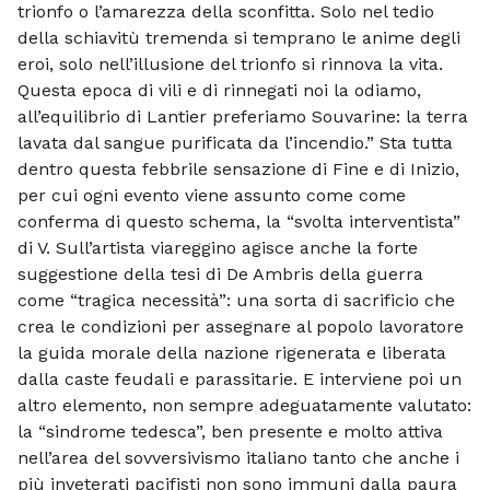
trionfo o l’amarezza della sconfitta. Solo nel tedio
della schiavitù tremenda si temprano le anime degli
eroi, solo nell’illusione del trionfo si rinnova la vita.
Questa epoca di vili e di rinnegati noi la odiamo,
all’equilibrio di Lantier preferiamo Souvarine: la terra
lavata dal sangue purificata da l’incendio.” Sta tutta
dentro questa febbrile sensazione di Fine e di Inizio,
per cui ogni evento viene assunto come come
conferma di questo schema, la “svolta interventista”
di V. Sull’artista viareggino agisce anche la forte
suggestione della tesi di De Ambris della guerra
come “tragica necessità”: una sorta di sacrificio che
crea le condizioni per assegnare al popolo lavoratore
la guida morale della nazione rigenerata e liberata
dalla caste feudali e parassitarie. E interviene poi un
altro elemento, non sempre adeguatamente valutato:
la “sindrome tedesca”, ben presente e molto attiva
nell’area del sovversivismo italiano tanto che anche i
più inveterati pacifisti non sono immuni dalla paura