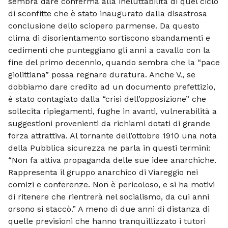
sembra dare conferma alla ineluttabilità di quel ciclo
di sconfitte che è stato inaugurato dalla disastrosa
conclusione dello sciopero parmense. Da questo
clima di disorientamento sortiscono sbandamenti e
cedimenti che punteggiano gli anni a cavallo con la
fine del primo decennio, quando sembra che la “pace
giolittiana” possa regnare duratura. Anche V., se
dobbiamo dare credito ad un documento prefettizio,
è stato contagiato dalla “crisi dell’opposizione” che
sollecita ripiegamenti, fughe in avanti, vulnerabilità a
suggestioni provenienti da richiami dotati di grande
forza attrattiva. Al tornante dell’ottobre 1910 una nota
della Pubblica sicurezza ne parla in questi termini:
“Non fa attiva propaganda delle sue idee anarchiche.
Rappresenta il gruppo anarchico di Viareggio nei
comizi e conferenze. Non è pericoloso, e si ha motivi
di ritenere che rientrerà nel socialismo, da cui anni
orsono si staccò.” A meno di due anni di distanza di
quelle previsioni che hanno tranquillizzato i tutori