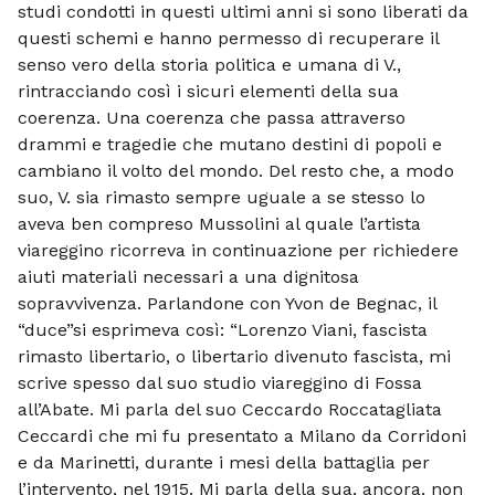
studi condotti in questi ultimi anni si sono liberati da
questi schemi e hanno permesso di recuperare il
senso vero della storia politica e umana di V.,
rintracciando così i sicuri elementi della sua
coerenza. Una coerenza che passa attraverso
drammi e tragedie che mutano destini di popoli e
cambiano il volto del mondo. Del resto che, a modo
suo, V. sia rimasto sempre uguale a se stesso lo
aveva ben compreso Mussolini al quale l’artista
viareggino ricorreva in continuazione per richiedere
aiuti materiali necessari a una dignitosa
sopravvivenza. Parlandone con Yvon de Begnac, il
“duce”si esprimeva così: “Lorenzo Viani, fascista
rimasto libertario, o libertario divenuto fascista, mi
scrive spesso dal suo studio viareggino di Fossa
all’Abate. Mi parla del suo Ceccardo Roccatagliata
Ceccardi che mi fu presentato a Milano da Corridoni
e da Marinetti, durante i mesi della battaglia per
l’intervento, nel 1915. Mi parla della sua, ancora, non