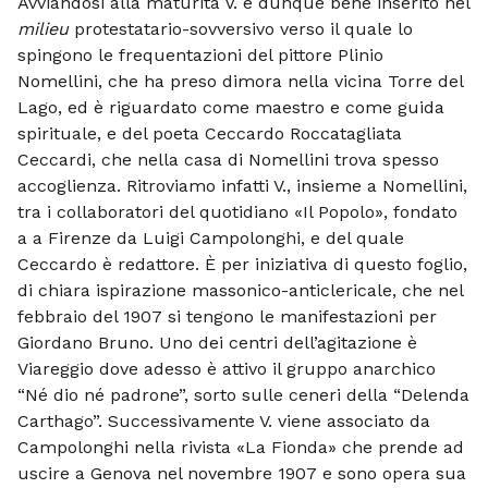
Avviandosi alla maturità V. è dunque bene inserito nel
milieu
protestatario-sovversivo verso il quale lo
spingono le frequentazioni del pittore Plinio
Nomellini, che ha preso dimora nella vicina Torre del
Lago, ed è riguardato come maestro e come guida
spirituale, e del poeta Ceccardo Roccatagliata
Ceccardi, che nella casa di Nomellini trova spesso
accoglienza. Ritroviamo infatti V., insieme a Nomellini,
tra i collaboratori del quotidiano «Il Popolo», fondato
a a Firenze da Luigi Campolonghi, e del quale
Ceccardo è redattore. È per iniziativa di questo foglio,
di chiara ispirazione massonico-anticlericale, che nel
febbraio del 1907 si tengono le manifestazioni per
Giordano Bruno. Uno dei centri dell’agitazione è
Viareggio dove adesso è attivo il gruppo anarchico
“Né dio né padrone”, sorto sulle ceneri della “Delenda
Carthago”. Successivamente V. viene associato da
Campolonghi nella rivista «La Fionda» che prende ad
uscire a Genova nel novembre 1907 e sono opera sua