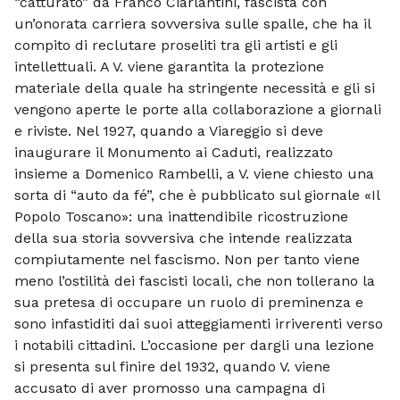
“catturato” da Franco Ciarlantini, fascista con
un’onorata carriera sovversiva sulle spalle, che ha il
compito di reclutare proseliti tra gli artisti e gli
intellettuali. A V. viene garantita la protezione
materiale della quale ha stringente necessità e gli si
vengono aperte le porte alla collaborazione a giornali
e riviste. Nel 1927, quando a Viareggio si deve
inaugurare il Monumento ai Caduti, realizzato
insieme a Domenico Rambelli, a V. viene chiesto una
sorta di “auto da fé”, che è pubblicato sul giornale «Il
Popolo Toscano»: una inattendibile ricostruzione
della sua storia sovversiva che intende realizzata
compiutamente nel fascismo. Non per tanto viene
meno l’ostilità dei fascisti locali, che non tollerano la
sua pretesa di occupare un ruolo di preminenza e
sono infastiditi dai suoi atteggiamenti irriverenti verso
i notabili cittadini. L’occasione per dargli una lezione
si presenta sul finire del 1932, quando V. viene
accusato di aver promosso una campagna di