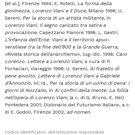
[et al.], Firenze 1994; E. Rotelli,
La forma della
giovinezza. Lorenzo Viani e il Duce
, Milano 1996; U.
Sereni,
Per la storia di un artista militante
, in
Lorenzo Viani. Il segno caricato tra satira e
provocazione
, Capezzano Pianore 1996, L. Gestri,
L’infanzia dell’Eroe: Viani e il territorio apuo-
versiliese tra la fine dell’800 e la Grande Guerra
,
«Rivista storica dell’anarchismo», lug.-dic. 1996;
Caro
Lorenzo. Lettere a Lorenzo Viani
, a cura di P.
Fornaciari, Viareggio 1998; U. Sereni,
Al fratello di
pene avvolto. Lettere di Lorenzo Viani a Gabriele
d’Annunzio
, ivi; Id.,
Per la storia di un uomo di pena: i
giorni di Nozzano
, in
Ai confini della mente: La follia
nell’opera di Lorenzo Viani
, (a c. di G. Bruno, E. Dei)
Pontedera 2001; Dizionario del Futurismo italiano, a c.
di E. Godoli, Firenze 2002,
ad nomen
.
Codice identificativo dell'istituzione responsabile