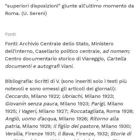
“superiori disposizioni” giunte all’ultimo momento da
Roma. (U. Sereni)
Fonti
Fonti: Archivio Centrale dello Stato, Ministero
dell’Interno, Casellario politico centrale,
ad nomem;
Centro documentario storico di Viareggio,
Cartella
documenti e autografi Viani
.
Bibliografia: Scritti di V. (sono inseriti solo i testi più
notevoli e sono omessi gli articoli dei giornali):
Ceccardo
, Milano 1922;
Ubriachi
, Milano 1923;
Giovanin senza paura
, Milano 1923;
Parigi
, Milano
1925;
I Vageri
, Milano 1927;
Roccatagliata
, Roma 1928;
Angiò, uomo d’acqua
, Milano 1926;
Ritorno alla
patria
, Milano 1929;
Il figlio del pastore
, Milano 1930;
Versilia
, Firenze 1931;
Il Bava
, Firenze, 1932;
Storie di