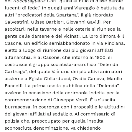
del
Roccatagliata
: Gori “quasi al buio ci disse parole
lucenti di fede.” In quegli anni Viareggio è battuta da
altri “predicatori della Spartana”, il già ricordato
Salvestrini, Ulisse Barbieri, Giovanni Gavilli. Per
ascoltarli nelle taverne e nelle osterie si riunisce la
gente delle darsene e dei vicinati. La loro dimora è il
Casone, un edificio semiabbandonato in via Pinciana,
eletto a luogo di riunione dai più giovani affiliati
all’anarchia. È al Casone, che intorno al 1900, si
costiuisce il gruppo socialista-anarchico “Delenda
Carthago”, del quale V. è uno dei più attivi animatori
assieme a Egisto Ghilarducci, Ovidio Canova, Manlio
Baccelli. La prima uscita pubblica della “Delenda”
avviene in occasione della cerimonia indetta per la
commemorazione di Giuseppe Verdi. È un’uscita
burrascosa, in coerenza con i propositi e le attitudini
dei giovani affiliati al sodalizio. Al commissario di
polizia che, preoccupato per quella insolita
sconosciuta denominazione, va chiedendo