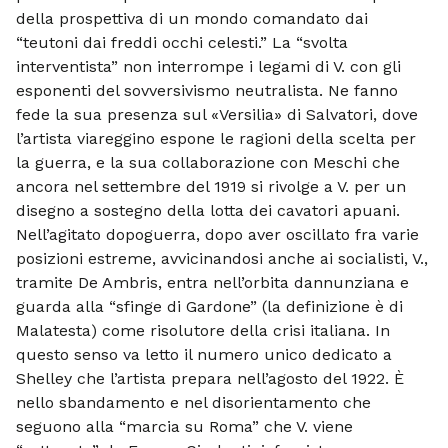
della prospettiva di un mondo comandato dai
“teutoni dai freddi occhi celesti.” La “svolta
interventista” non interrompe i legami di V. con gli
esponenti del sovversivismo neutralista. Ne fanno
fede la sua presenza sul «Versilia» di Salvatori, dove
l’artista viareggino espone le ragioni della scelta per
la guerra, e la sua collaborazione con Meschi che
ancora nel settembre del 1919 si rivolge a V. per un
disegno a sostegno della lotta dei cavatori apuani.
Nell’agitato dopoguerra, dopo aver oscillato fra varie
posizioni estreme, avvicinandosi anche ai socialisti, V.,
tramite De Ambris, entra nell’orbita dannunziana e
guarda alla “sfinge di Gardone” (la definizione è di
Malatesta) come risolutore della crisi italiana. In
questo senso va letto il numero unico dedicato a
Shelley che l’artista prepara nell’agosto del 1922. È
nello sbandamento e nel disorientamento che
seguono alla “marcia su Roma” che V. viene