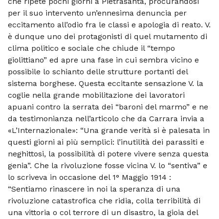
che ripete pochi giorni a Pietrasanta, procurandosi
per il suo intervento un’ennesima denuncia per
eccitamento all’odio fra le classi e apologia di reato. V.
è dunque uno dei protagonisti di quel mutamento di
clima politico e sociale che chiude il “tempo
giolittiano” ed apre una fase in cui sembra vicino e
possibile lo schianto delle strutture portanti del
sistema borghese. Questa eccitante sensazione V. la
coglie nella grande mobilitazione dei lavoratori
apuani contro la serrata dei “baroni del marmo” e ne
da testimonianza nell’articolo che da Carrara invia a
«L’Internazionale»: “Una grande verità si è palesata in
questi giorni ai più semplici: l’inutilità dei parassiti e
neghittosi, la possibilità di potere vivere senza questa
genia”. Che la rivoluzione fosse vicina V. lo “sentiva” e
lo scriveva in occasione del 1° Maggio 1914 :
“Sentiamo rinascere in noi la speranza di una
rivoluzione catastrofica che ridia, colla terribilità di
una vittoria o col terrore di un disastro, la gioia del