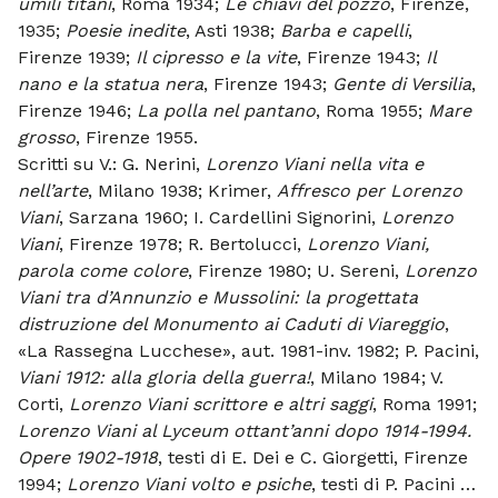
umili titani
, Roma 1934;
Le chiavi del pozzo
, Firenze,
1935;
Poesie inedite
, Asti 1938;
Barba e capelli
,
Firenze 1939;
Il cipresso e la vite
, Firenze 1943;
Il
nano e la statua nera
, Firenze 1943;
Gente di Versilia
,
Firenze 1946;
La polla nel pantano
, Roma 1955;
Mare
grosso
, Firenze 1955.
Scritti su V.: G. Nerini,
Lorenzo Viani nella vita e
nell’arte
, Milano 1938; Krimer,
Affresco per Lorenzo
Viani
, Sarzana 1960; I. Cardellini Signorini,
Lorenzo
Viani
, Firenze 1978; R. Bertolucci,
Lorenzo Viani,
parola come colore
, Firenze 1980; U. Sereni,
Lorenzo
Viani tra d’Annunzio e Mussolini: la progettata
distruzione del Monumento ai Caduti di Viareggio
,
«La Rassegna Lucchese», aut. 1981-inv. 1982; P. Pacini,
Viani 1912: alla gloria della guerra!
, Milano 1984; V.
Corti,
Lorenzo Viani scrittore e altri saggi
, Roma 1991;
Lorenzo Viani al Lyceum ottant’anni dopo 1914-1994.
Opere 1902-1918
, testi di E. Dei e C. Giorgetti, Firenze
1994;
Lorenzo Viani volto e psiche
, testi di P. Pacini …