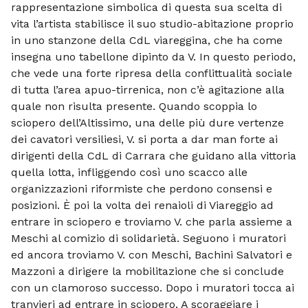
rappresentazione simbolica di questa sua scelta di
vita l’artista stabilisce il suo studio-abitazione proprio
in uno stanzone della CdL viareggina, che ha come
insegna uno tabellone dipinto da V. In questo periodo,
che vede una forte ripresa della conflittualità sociale
di tutta l’area apuo-tirrenica, non c’è agitazione alla
quale non risulta presente. Quando scoppia lo
sciopero dell’Altissimo, una delle più dure vertenze
dei cavatori versiliesi, V. si porta a dar man forte ai
dirigenti della CdL di Carrara che guidano alla vittoria
quella lotta, infliggendo così uno scacco alle
organizzazioni riformiste che perdono consensi e
posizioni. È poi la volta dei renaioli di Viareggio ad
entrare in sciopero e troviamo V. che parla assieme a
Meschi al comizio di solidarietà. Seguono i muratori
ed ancora troviamo V. con Meschi, Bachini Salvatori e
Mazzoni a dirigere la mobilitazione che si conclude
con un clamoroso successo. Dopo i muratori tocca ai
tranvieri ad entrare in sciopero. A scoraggiare i