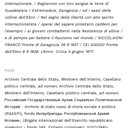
internazionale. / Bagnarono con loro sangue le terre di
Guadalaiara / Estremadura, Saragozza / ed i sassi delle
colline dell'Ebro. / Nel segno della libertà con alto spirito
internazionalista / operai del sapere proletario caddero per
l'esempio / ai giovani combattenti nella Resistenza di allora /
e di sempre per battere il fascismo nel mondo / NICCOLAIONI
FRANCO Fronte di Saragozza 26 8 1937 / CEI GADDO Fronte
dell'Ebro 6 9 1938. L'Amm. Civica 4 giugno 1977
.
Fonti
Archivio Centrale dello Stato, Ministero dell’Interno, Casellario
politico centrale,
ad nomen
;
Archivio Centrale dello Stato,
Ministero dell’Interno, Casellario politico centrale,
ad nomen
;
Российский Государственный Архив Социально-Политической
Историй - Archivio di stato russo di storia sociale e politica
(RGASPI), fondo Интербригады Республиканской Армий
Испании¸ (Brigate internazionali dell'Esercito repubblicano
spagnolo) - fondo 545. Estremi cronologici: 01/02/1940-