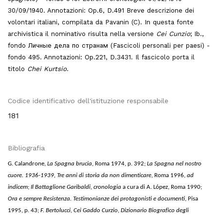
30/09/1940. Annotazioni: Op.6, D.491 Breve descrizione dei
volontari italiani, compilata da Pavanin (C). In questa fonte
archivistica il nominativo risulta nella versione
Cei Cunzio
;
Ib.
,
fondo Личные дела по странам (Fascicoli personali per paesi) -
fondo 495. Annotazioni: Op.221, D.3431. Il fascicolo porta il
titolo
Chei Kurtsio
.
Codice identificativo dell'istituzione responsabile
181
Bibliografia
G. Calandrone,
La Spagna brucia
, Roma 1974, p. 392;
La Spagna nel nostro
cuore. 1936-1939, Tre anni di storia da non dimenticare
, Roma 1996,
ad
indicem
;
Il Battaglione Garibaldi
,
cronologia
a cura di A. López, Roma 1990;
Ora e sempre Resistenza. Testimonianze dei protagonisti e documenti
, Pisa
1995, p. 43;
F. Bertolucci
,
Cei Gaddo Curzio
,
Dizionario Biografico degli