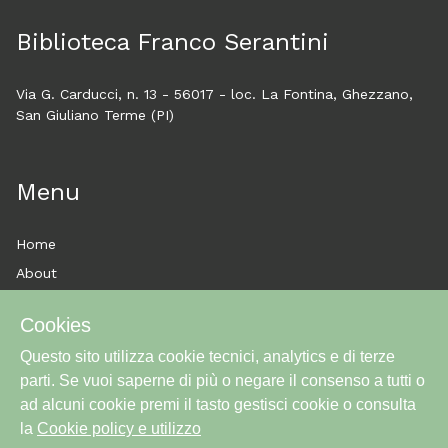
Biblioteca Franco Serantini
Via G. Carducci, n. 13 - 56017 - loc. La Fontina, Ghezzano,
San Giuliano Terme (PI)
Menu
Home
About
Esplora
Cookies
News
Questo sito utilizza cookie tecnici, analytics e di terze
Historytelling
parti. Se vuoi saperne di più o negare il consenso a tutti o
Cookie policy e utilizzo
ad alcuni cookie premi il tasto gestisci cookie o consulta
Login
la
Cookie policy e utilizzo