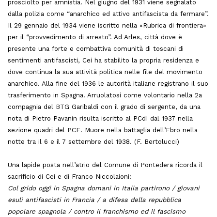
prosciolto per amnistia. Nel giugno del 1931 viene segnalato
dalla polizia come “anarchico ed attivo antifascista da fermare”.
Il 29 gennaio del 1934 viene iscritto nella «Rubrica di frontiera»
per il “provvedimento di arresto”. Ad Arles, città dove è
presente una forte e combattiva comunità di toscani di
sentimenti antifascisti, Cei ha stabilito la propria residenza e
dove continua la sua attività politica nelle file del movimento
anarchico. Alla fine del 1936 le autorità italiane registrano il suo
trasferimento in Spagna. Arruolatosi come volontario nella 2a
compagnia del BTG Garibaldi con il grado di sergente, da una
nota di Pietro Pavanin risulta iscritto al PCdI dal 1937 nella
sezione quadri del PCE. Muore nella battaglia dell’Ebro nella
notte tra il 6 e il 7 settembre del 1938. (F. Bertolucci)
Una lapide posta nell’atrio del Comune di Pontedera ricorda il
sacrificio di Cei e di Franco Niccolaioni:
Col grido oggi in Spagna domani in Italia partirono / giovani
esuli antifascisti in Francia / a difesa della repubblica
popolare spagnola / contro il franchismo ed il fascismo