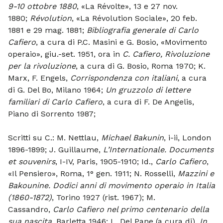
9-10 ottobre 1880
, «La Révolte», 13 e 27 nov.
1880;
Révolution
, «La Révolution Sociale», 20 feb.
1881 e 29 mag. 1881;
Bibliografia generale di Carlo
Cafiero
, a cura di P.C. Masini e G. Bosio, «Movimento
operaio», giu.-set. 1951, ora in
C. Cafiero, Rivoluzione
per la rivoluzione
, a cura di G. Bosio, Roma 1970; K.
Marx, F. Engels,
Corrispondenza con italiani
, a cura
di G. Del Bo, Milano 1964;
Un gruzzolo di lettere
familiari di Carlo Cafiero
, a cura di F. De Angelis,
Piano di Sorrento 1987;
Scritti su C.: M. Nettlau,
Michael Bakunin
, i-ii, London
1896-1899; J. Guillaume,
L’Internationale. Documents
et souvenirs
, I-IV, Paris, 1905-1910; Id.,
Carlo Cafiero
,
«Il Pensiero», Roma, 1° gen. 1911; N. Rosselli,
Mazzini e
Bakounine. Dodici anni di movimento operaio in Italia
(1860-1872)
, Torino 1927 (rist. 1967); M.
Cassandro,
Carlo Cafiero nel primo centenario della
sua nascita
, Barletta 1946; L. Del Pane (a cura di),
In