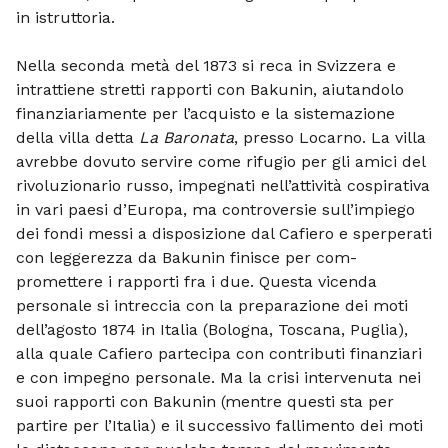
in istruttoria.
Nella seconda metà del 1873 si reca in Svizzera e
intrattiene stretti rapporti con Bakunin, aiutandolo
finan­ziariamente per l’acquisto e la sistema­zione
della villa detta
La Baronata
, presso Locarno. La villa
avrebbe dovuto servire come rifugio per gli amici del
ri­voluzionario russo, impegnati nell’attività cospirativa
in vari paesi d’Europa, ma controversie sull’impiego
dei fondi messi a disposizione dal Cafiero e sperperati
con leg­gerezza da Bakunin finisce per com­
promettere i rapporti fra i due. Questa vicenda
personale si intreccia con la pre­parazione dei moti
dell’agosto 1874 in Ita­lia (Bologna, Toscana, Puglia),
alla quale Cafiero partecipa con contributi finanziari
e con impegno personale. Ma la crisi in­tervenuta nei
suoi rapporti con Bakunin (mentre questi sta per
partire per l’Ita­lia) e il successivo fallimento dei moti