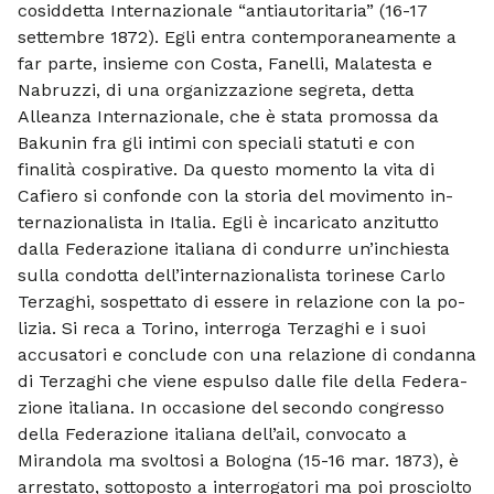
cosiddetta Internazionale “antiautoritaria” (16-17
settembre 1872). Egli entra contemporaneamen­te a
far parte, insieme con Costa, Fanelli, Malatesta e
Nabruzzi, di una organizza­zione segreta, detta
Alleanza Internazio­nale, che è stata promossa da
Bakunin fra gli intimi con speciali statuti e con
finalità cospirative. Da questo momento la vita di
Cafiero si confonde con la storia del movimento in­
ternazionalista in Italia. Egli è incaricato anzitutto
dalla Federazione italiana di con­durre un’inchiesta
sulla condotta dell’in­ternazionalista torinese Carlo
Terzaghi, sospettato di essere in relazione con la po­
lizia. Si reca a Torino, interroga Ter­zaghi e i suoi
accusatori e conclude con una relazione di condanna
di Terzaghi che viene espulso dalle file della Federa­
zione italiana. In occasione del secondo congresso
del­la Federazione italiana dell’ail, convocato a
Mirandola ma svoltosi a Bo­logna (15-16 mar. 1873), è
arrestato, sot­toposto a interrogatori ma poi prosciolto