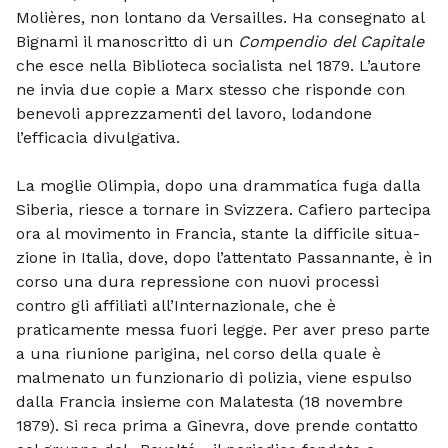
Molières, non lontano da Versailles. Ha consegnato al
Bignami il manoscritto di un
Compendio del Capitale
che esce nella Biblioteca socialista nel 1879. L’autore
ne invia due copie a Marx stesso che risponde con
benevoli apprezzamenti del lavoro, lodandone
l’efficacia divulgativa.
La moglie Olimpia, dopo una dramma­tica fuga dalla
Siberia, riesce a tornare in Svizzera. Cafiero partecipa
ora al movi­mento in Francia, stante la difficile situa­
zione in Italia, dove, dopo l’attentato Pas­sannante, è in
corso una dura repressione con nuovi processi
contro gli affiliati al­l’Internazionale, che è
praticamente messa fuori legge. Per aver preso parte
a una riunione pa­rigina, nel corso della quale è
malmenato un funzionario di polizia, viene espulso
dalla Francia insieme con Malatesta (18 novembre
1879). Si reca prima a Ginevra, dove prende contatto