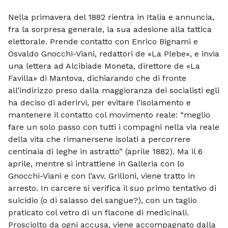
Nella primavera del 1882 rientra in Ita­lia e annuncia,
fra la sorpresa generale, la sua adesione alla tattica
elettorale. Pren­de contatto con Enrico Bignami e
Osvaldo Gnocchi-Viani, redattori de «La Plebe», e invia
una lettera ad Alcibiade Moneta, direttore de «La
Favilla» di Mantova, di­chiarando che di fronte
all’indirizzo preso dalla maggioranza dei socialisti egli
ha de­ciso di aderirvi, per evitare l’isolamento e
mantenere il contatto col movimento reale: “meglio
fare un solo passo con tutti i compagni nella via reale
della vita che rimanersene isolati a percorrere
centinaia di leghe in astratto” (aprile 1882). Ma il 6
aprile, mentre si intrattiene in Gal­leria con lo
Gnocchi-Viani e con l’avv. Grilloni, viene tratto in
arresto. In car­cere si verifica il suo primo tentativo di
suicidio (o di salasso del sangue?), con un taglio
praticato col vetro di un flacone di medicinali.
Prosciolto da ogni accusa, viene accompagnato dalla