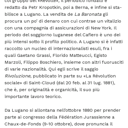
col gruppo del «Revolté»
,
il periodico fondato e
redatto da Petr Kropotkin, poi a Berna, e infine si sta­
bilisce a Lugano. La vendita de
La Ba
ronata
gli
procura un po’ di denaro con cui contrae un vitalizio
con una compagnia di assicurazioni di New York. Il
periodo del soggiorno luganese del Cafiero è uno dei
più intensi sotto il profilo politico. A Lugano si è infatti
raccolto un nucleo di internazionalisti esuli, fra i
quali Gaetano Grassi, Florido Matteucci, Egisto
Marzoli, Filippo Boschiero, insie­me con altri fuorusciti
di varie naziona­lità. Qui egli scrive il saggio
Rivoluzione,
pubblicato in parte su «La Révolution
so­ciale» di Saint-Cloud (dal 20 feb. al 31 lug. 1881),
che è, per originalità e or­ganicità, il suo più
importante lavoro teo­rico.
Da Lugano si allontana nell’ottobre 1880 per prender
parte ai congresso della Fédération Jurassienne a
Chaux-de-Fonds (9-10 ottobre), dove pronuncia il