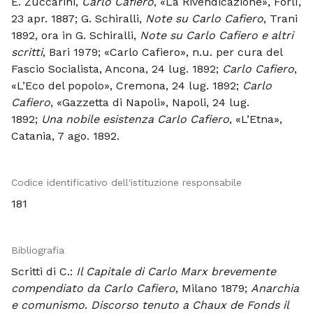
E. Zuccarini,
Carlo Cafiero
, «La Rivendicazione», Forlì,
23 apr. 1887; G. Schiralli,
Note su Carlo Cafiero
, Trani
1892, ora in G. Schiralli,
Note su Carlo Cafiero e altri
scritti
, Bari 1979; «Carlo Cafiero», n.u. per cura del
Fascio Socialista, Ancona, 24 lug. 1892;
Carlo Cafiero
,
«L’Eco del popolo», Cremona, 24 lug. 1892;
Carlo
Cafiero
, «Gazzetta di Napoli», Napoli, 24 lug.
1892;
Una nobile esistenza Carlo Cafiero
, «L’Etna»,
Catania, 7 ago. 1892.
Codice identificativo dell'istituzione responsabile
181
Bibliografia
Scritti di C.:
Il Capitale di Carlo Marx brevemente
compendiato da Carlo Cafiero
, Milano 1879;
Anarchia
e comunismo
.
Discorso tenuto a Chaux de Fonds il