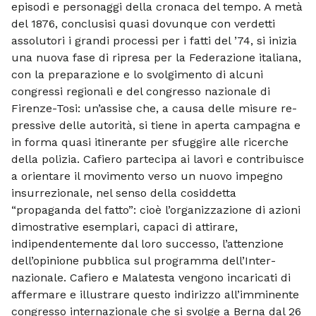
episodi e personaggi della cronaca del tempo. A metà
del 1876, conclusisi quasi do­vunque con verdetti
assolutori i grandi processi per i fatti del ’74, si inizia
una nuova fase di ripresa per la Federazione italiana,
con la preparazione e lo svolgi­mento di alcuni
congressi regionali e del congresso nazionale di
Firenze-Tosi: un’assise che, a causa delle misure re­
pressive delle autorità, si tiene in aperta campagna e
in forma quasi itinerante per sfuggire alle ricerche
della polizia. Cafiero partecipa ai lavori e contribuisce
a orien­tare il movimento verso un nuovo impe­gno
insurrezionale, nel senso della cosid­detta
“propaganda del fatto”: cioè l’or­ganizzazione di azioni
dimostrative esem­plari, capaci di attirare,
indipendentemen­te dal loro successo, l’attenzione
dell’opi­nione pubblica sul programma dell’Inter­
nazionale. Cafiero e Malatesta vengono in­caricati di
affermare e illustrare questo indirizzo all’imminente
congresso inter­nazionale che si svolge a Berna dal 26