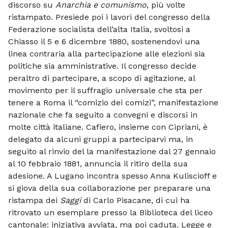
discorso su
Anarchia e comunismo
, più volte
ristampato. Presiede poi i lavori del con­gresso della
Federazione socialista del­l’alta Italia, svoltosi a
Chiasso il 5 e 6 dicembre 1880, sostenendovi una
linea con­traria alla partecipazione alle elezioni sia
politiche sia amministrative. Il congresso decide
peraltro di partecipare, a scopo di agitazione, al
movimento per il suffragio universale che sta per
tenere a Roma il “comizio dei comizi”, manifestazione
na­zionale che fa seguito a convegni e discorsi in
molte città italiane. Cafiero, insieme con Cipriani, è
delegato da alcuni gruppi a parteciparvi ma, in
seguito al rinvio del la manifestazione dal 27 gennaio
al 10 febbraio 1881, annuncia il ritiro della sua
adesione. A Lugano incontra spesso Anna Kuliscioff e
si giova della sua collaborazione per preparare una
ristampa dei
Saggi
di Carlo Pisacane, di cui ha
ritrovato un esemplare presso la Biblioteca del liceo
cantonale: iniziativa avviata, ma poi caduta. Legge e