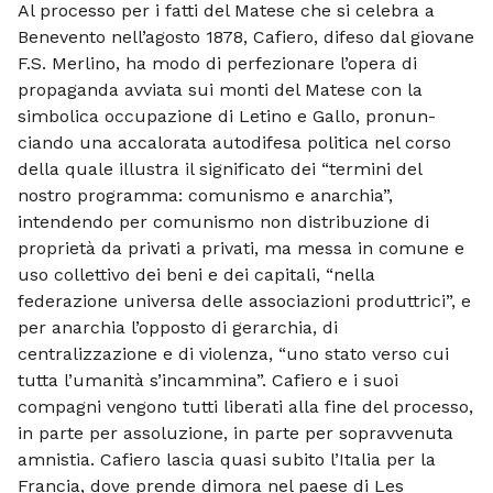
Al processo per i fatti del Matese che si celebra a
Benevento nel­l’agosto 1878, Cafiero, difeso dal giovane
F.S. Merlino, ha modo di perfezionare l’opera di
propaganda avviata sui monti del Matese con la
simbolica occupazione di Letino e Gallo, pronun­
ciando una accalorata autodifesa politica nel corso
della quale illustra il significato dei “termini del
nostro programma: comunismo e anarchia”,
intendendo per co­munismo non distribuzione di
proprietà da privati a privati, ma messa in comune e
uso collettivo dei beni e dei capitali, “nella
federazione universa delle asso­ciazioni produttrici”, e
per anarchia l’op­posto di gerarchia, di
centralizzazione e di violenza, “uno stato verso cui
tutta l’umanità s’incammina”. Cafiero e i suoi
compagni vengono tutti liberati alla fine del processo,
in parte per assoluzione, in parte per sopravvenuta
amnistia. Cafiero lascia quasi subito l’Italia per la
Francia, dove prende dimora nel paese di Les