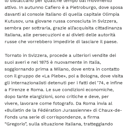
lo distaccano per qualche tempo dal movi­mento
attivo. In autunno Cafiero è a Pietroburgo, dove sposa
davanti al con­sole italiano di quella capitale Olimpia
Kutusov, una giovane russa conosciuta in Svizzera,
sembra per sottrarla, grazie al­l’acquisita cittadinanza
italiana, alle per­secuzioni e ai divieti delle autorità
russe che vorrebbero impedirle di lasciare il paese.
Tornato in Svizzera, procede a ulte­riori vendite dei
suoi averi e nel 1875 è nuovamente in Italia,
soggiornando prima a Milano, dove entra in contatto
con il gruppo de «La Plebe», poi a Bologna, dove visita
gli internazionalisti detenuti per i fatti del ’74, e infine
a Firenze e Roma. Le sue condizioni economiche,
dopo tante elargizioni, sono critiche e deve, per
vivere, lavorare come fotografo. Da Roma invia al
«Bulletin de la Fédération Jurassienne» di Chaux-de­-
Fonds una serie di corrispondenze, a fir­ma
“Gregorio”, sulla situazione italiana, tratteggiando