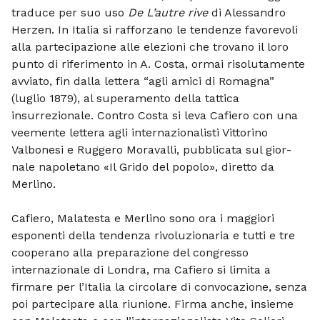
traduce per suo uso
De L’autre rive
di Alessandro
Herzen. In Italia si rafforzano le tendenze favo­revoli
alla partecipazione alle elezioni che trovano il loro
punto di riferimento in A. Costa, ormai risolutamente
av­viato, fin dalla lettera “agli amici di Ro­magna”
(luglio 1879), al superamento della tattica
insurrezionale. Contro Costa si leva Cafiero con una
veemente lettera agli internazionalisti Vittorino
Valbonesi e Ruggero Moravalli, pubblicata sul gior­
nale napoletano «Il Grido del popolo», diret­to da
Merlino.
Cafiero, Malatesta e Merlino sono ora i maggiori
esponenti della tendenza rivoluzionaria e tutti e tre
cooperano alla preparazione del congresso
internazionale di Londra, ma Cafiero si limita a
firmare per l’Italia la circolare di convocazione, senza
poi par­tecipare alla riunione. Firma anche, in­sieme