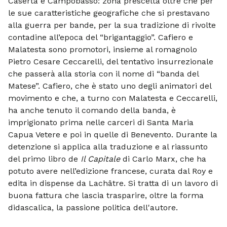
Caserta e Campobasso: zona prescelta oltre che per
le sue caratteristiche geografiche che si prestavano
alla guerra per bande, per la sua tradizione di rivolte
contadine all’epoca del “brigantaggio”. Cafiero e
Malatesta sono promotori, insieme al romagnolo
Pietro Cesare Ceccarelli, del tentativo insurrezionale
che passerà alla storia con il nome di “banda del
Matese”. Cafiero, che è stato uno degli animatori del
movimento e che, a turno con Malatesta e Ceccarelli,
ha anche tenuto il comando della banda, è
imprigionato prima nelle carceri di Santa Maria
Capua Vetere e poi in quelle di Benevento. Durante la
detenzione si ap­plica alla traduzione e al riassunto
del primo libro de
Il Capitale
di Carlo Marx, che ha
potuto avere nell’edizione fran­cese, curata dal Roy e
edita in dispense da Lachâtre. Si tratta di un lavoro di
buona fattura che lascia trasparire, oltre la forma
didascalica, la passione politica dell'autore.