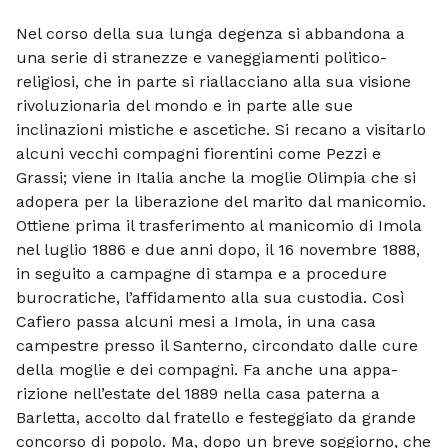
Nel corso della sua lunga degenza si abbandona a
una serie di stranezze e vaneggiamenti politico-
religiosi, che in parte si riallac­ciano alla sua visione
rivoluzionaria del mondo e in parte alle sue
inclinazioni mistiche e ascetiche. Si recano a visitarlo
alcuni vecchi com­pagni fiorentini come Pezzi e
Grassi; viene in Italia anche la moglie Olimpia che si
adopera per la liberazione del marito dal manicomio.
Ottiene prima il trasferi­mento al manicomio di Imola
nel luglio 1886 e due anni dopo, il 16 novembre 1888,
in seguito a campagne di stampa e a pro­cedure
burocratiche, l’affidamento alla sua custodia. Così
Cafiero passa alcuni mesi a Imola, in una casa
campestre presso il Santerno, circondato dalle cure
della mo­glie e dei compagni. Fa anche una appa­
rizione nell’estate del 1889 nella casa pa­terna a
Barletta, accolto dal fratello e fe­steggiato da grande
concorso di popolo. Ma, dopo un breve soggiorno, che