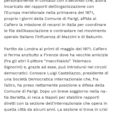
per­sonalmente in contatto con il secondo che, allora
incaricato dei rapporti dell’orga­nizzazione con
l’Europa meridionale nella primavera del 1871
,
proprio i giorni della Comune di Parigi, affida al
Cafiero la missione di recarsi in Italia per coordinare
le file dell’Asso­ciazione e contrastare nel movimento
ope­raio italiano l’influenza di Mazzini e di Bakunin.
Partito da Londra ai primi di maggio del 1871, Cafiero
si ferma anzitutto a Fi­renze dove ha vecchie amicizie
(fra gli altri il pittore “macchiaiolo” Telemaco
Signorini) e, grazie ad esse, può introdursi nei circoli
demo­cratici. Conosce Luigi Castellazzo, presi­dente di
una Società Democratica Inter­nazionale che, fra
l’altro, ha preso netta­mente posizione a difesa della
Comune di Parigi. Dopo un breve soggiorno nella na­
tia Barletta, si reca a Napoli per stabilire rapporti
diretti con la sezione dell’Inter­nazionale che opera in
quella città da al­cuni anni. La sezione si trova in crisi