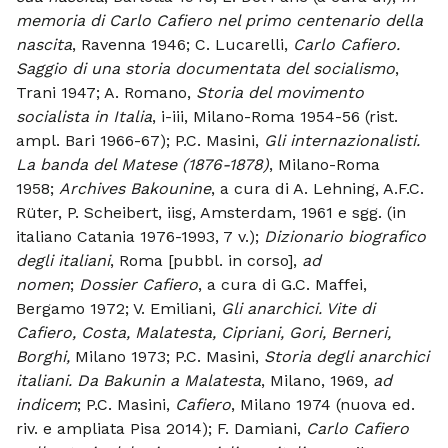
memoria di Carlo Cafiero nel primo centenario della
nascita
, Ravenna 1946; C. Lucarelli,
Carlo Cafiero.
Saggio di una storia documentata del socialismo
,
Trani 1947; A. Romano,
Storia del movimento
socialista in Italia
, i-iii, Milano-Roma 1954-56 (rist.
ampl. Bari 1966-67); P.C. Masini,
Gli internazionalisti.
La banda del Matese (1876-1878)
, Milano-Roma
1958;
Archives Bakounine
, a cura di A. Lehning, A.F.C.
Rüter, P. Scheibert, iisg, Amsterdam, 1961 e sgg. (in
italiano Catania 1976-1993, 7 v.);
Dizionario biografico
degli italiani
, Roma [pubbl. in corso],
ad
nomen
;
Dossier Cafiero
, a cura di G.C. Maffei,
Bergamo 1972; V. Emiliani,
Gli anarchici. Vite di
Cafiero, Costa, Malatesta, Cipriani, Gori, Berneri,
Borghi,
Milano 1973; P.C. Masini,
Storia degli anarchici
italiani. Da Bakunin a Malatesta
, Milano, 1969,
ad
indicem
; P.C. Masini,
Cafiero
, Milano 1974 (nuova ed.
riv. e ampliata Pisa 2014); F. Damiani,
Carlo Cafiero