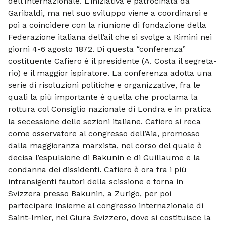
dell’Internazionale. L’ini­ziativa è patrocinata da
Garibaldi, ma nel suo sviluppo viene a coordinarsi e
poi a coincidere con la riunione di fondazione della
Federazione italiana dell’ail che si svolge a Rimini nei
giorni 4-6 agosto 1872. Di questa “conferenza”
costituente Cafiero è il presidente (A. Costa il segreta­
rio) e il maggior ispiratore. La conferenza adotta una
serie di risoluzioni politiche e organizzative, fra le
quali la più importante è quella che proclama la
rottura col Con­siglio nazionale di Londra e in pratica
la secessione delle sezioni italiane. Cafiero si reca
come osservatore al congresso del­l’Aia, promosso
dalla maggioranza marxi­sta, nel corso del quale è
decisa l’espul­sione di Bakunin e di Guillaume e la
con­danna dei dissidenti. Cafiero è ora fra i più
intransigenti fautori della scissione e torna in
Svizzera presso Bakunin, a Zurigo, per poi
partecipare insieme al congresso internazionale di
Saint-Imier, nel Giura Svizzero, dove si costituisce la