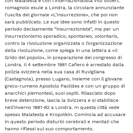
con Malatesta e con l’internazio­nalista Vito Solieri,
romagnolo esule a Londra, la circolare annunziante
l’uscita del giornale «L’Insurrezione», che poi non
sarà pubblicato. Le sue idee sono infatti in questo
periodo decisamente “insurre­zioniste”, ma per un
insurrezionismo spo­radico, spontaneo, volontario,
contro la rivoluzione organizzata o l’organizzazione
della rivoluzione, come spiega in una let­tera a «Il
Grido del popolo», in preparazione del congresso di
Londra. Il 4 settembre 1881 Cafiero è arrestato dalla
polizia svizzera nella sua casa di Ruvi­gliana
(Castagnola), presso Lugano, in­sieme con il giovane
greco-rumeno Apo­stolo Paolides e con un gruppo di
anarchici piemontesi, suoi ospiti. Rilasciato dopo
breve detenzione, lascia la Svizzera e si stabilisce
nell’inverno 1881-82 a Londra. In questa città vede
spesso Malatesta e Kropotkin. Comincia ad accusare
in que­sto periodo disturbi cerebrali e mentali che
hanno riflessi sul suo comportamento.