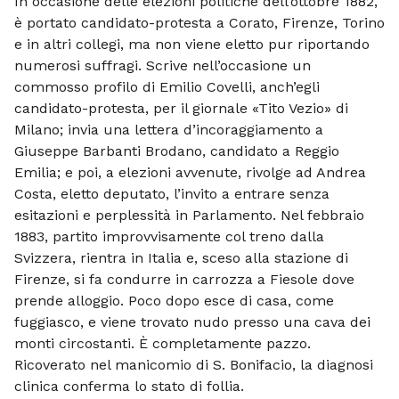
In occasione delle elezioni politiche del­l’ottobre 1882,
è portato candidato-pro­testa a Corato, Firenze, Torino
e in altri collegi, ma non viene eletto pur riportando
numerosi suffragi. Scrive nell’occasione un
commosso profilo di Emilio Covelli, an­ch’egli
candidato-protesta, per il giornale «Tito Vezio» di
Milano; invia una lettera d’incoraggiamento a
Giuseppe Barbanti Brodano, candidato a Reggio
Emilia; e poi, a elezioni avvenute, rivolge ad An­drea
Costa, eletto deputato, l’invito a en­trare senza
esitazioni e perplessità in Par­lamento. Nel febbraio
1883, partito improvvisa­mente col treno dalla
Svizzera, rientra in Italia e, sceso alla stazione di
Firenze, si fa condurre in carrozza a Fiesole dove
prende alloggio. Poco dopo esce di casa, come
fuggiasco, e viene trovato nudo presso una cava dei
monti circostanti. È completamente pazzo.
Ricoverato nel ma­nicomio di S. Bonifacio, la diagnosi
cli­nica conferma lo stato di follia.