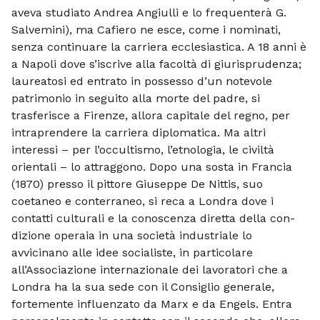
aveva studiato Andrea Angiulli e lo frequenterà G.
Salvemini), ma Cafiero ne esce, come i nominati,
senza continuare la carriera ecclesiastica. A 18 anni è
a Napoli dove s’iscrive alla facoltà di giurisprudenza;
laureatosi ed entrato in possesso d’un notevole
patrimonio in seguito alla morte del padre, si
trasferisce a Firenze, allora capitale del regno, per
intraprendere la carriera diplomatica. Ma altri
interessi – per l’occultismo, l’etnologia, le civiltà
orientali – lo attraggono. Dopo una sosta in Francia
(1870) presso il pittore Giuseppe De Nittis, suo
coetaneo e con­terraneo, si reca a Londra dove i
contatti culturali e la conoscenza diretta della con­
dizione operaia in una società industriale lo
avvicinano alle idee socialiste, in parti­colare
all’Associazione internazionale dei lavoratori che a
Londra ha la sua sede con il Consiglio generale,
fortemente in­fluenzato da Marx e da Engels. Entra