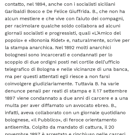
contatto, nel 1894, anche con i socialisti siciliani
Garibaldi Bosco e De Felice Giuffrida. B., che non ha
alcun mestiere e che vive con l’aiuto dei compagni,
per racimolare qualche soldo collabora ad alcuni
giornali socialisti e progressisti, quali «L’Amico del
popolo» e «Bononia Ridet» e, naturalmente, scrive per
la stampa anarchica. Nel 1892 molti anarchici
bolognesi sono incarcerati e condannati per lo
scoppio di due ordigni posti nel cortile dell’ufficio
telegrafico di Bologna e nelle vicinanze di una banca,
ma per questi attentati egli riesce a non farsi
coinvolgere giudiziariamente. Tuttavia B. ha varie
denunce penali per reati di stampa e il 17 settembre
1897 viene condannato a due anni di carcere e a una
multa per aver diffamato un avvocato ebreo. B.,
infatti, aveva collaborato con un giornale quotidiano
bolognese, «Il Pubblico», di feroce orientamento
antisemita. Colpito da mandato di cattura, il 20
novembre 1897 è arrestato e rinchiuso nelle carceri