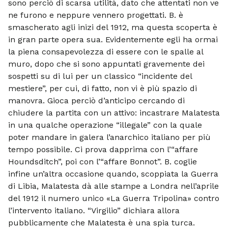
sono perciò di scarsa utilità, dato che attentati non ve
ne furono e neppure vennero progettati. B. è
smascherato agli inizi del 1912, ma questa scoperta è
in gran parte opera sua. Evidentemente egli ha ormai
la piena consapevolezza di essere con le spalle al
muro, dopo che si sono appuntati gravemente dei
sospetti su di lui per un classico “incidente del
mestiere”, per cui, di fatto, non vi è più spazio di
manovra. Gioca perciò d’anticipo cercando di
chiudere la partita con un attivo: incastrare Malatesta
in una qualche operazione “illegale” con la quale
poter mandare in galera l’anarchico italiano per più
tempo possibile. Ci prova dapprima con l’“affare
Houndsditch”, poi con l’“affare Bonnot”. B. coglie
infine un’altra occasione quando, scoppiata la Guerra
di Libia, Malatesta dà alle stampe a Londra nell’aprile
del 1912 il numero unico «La Guerra Tripolina» contro
l’intervento italiano. “Virgilio” dichiara allora
pubblicamente che Malatesta è una spia turca.