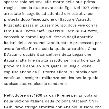
sposare solo nel 1929 alla morte della sua prima
moglie - con la quale avrà sette figli. Nel 1927 viene
arrestato in seguito ad attentati dimostrativi per
protesta dopo l’esecuzione di Sacco e Vanzetti.
Rilasciato passa in Lussemburgo, dove vive con la
famiglia all'hotel-cafè
Solazzi
di Esch-sur-Alzette,
conosciuto come luogo di ritrovo degli anarchici
italiani della zona. Nel Granducato è processato per
avere fornito l’arma con la quale l’anarchico Gino
D’Ascanio uccide il cancelliere della Legazione
italiana; alla fine risulta assolto per insufficienza di
prove ma è espulso. Rifugiatosi in Belgio, viene
espulso anche da lì, ritorna allora in Francia dove
continua a svolgere militanza politica per la quale
subisce alcune piccole condanne.
Nell'ottobre del 1936 varca i Pirenei per arruolarsi
nella Sezione italiana della Colonna "Ascaso" CNT-
FAIb, dove stringe amicizia con Angiolo Bruschi, che