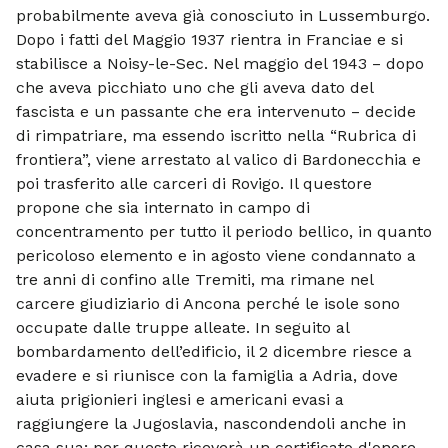
probabilmente aveva già conosciuto in Lussemburgo.
Dopo i fatti del Maggio 1937 rientra in Franciae e si
stabilisce a Noisy-le-Sec. Nel maggio del 1943
dopo
–
che aveva picchiato uno che gli aveva dato del
fascista e un passante che era intervenuto
decide
–
di rimpatriare, ma essendo iscritto nella “Rubrica di
frontiera”, viene arrestato al valico di Bardonecchia e
poi trasferito alle carceri di Rovigo. Il questore
propone che sia internato in campo di
concentramento per tutto il periodo bellico, in quanto
pericoloso elemento e in agosto viene condannato a
tre anni di confino alle Tremiti, ma rimane nel
carcere giudiziario di Ancona perché le isole sono
occupate dalle truppe alleate. In seguito al
bombardamento dell’edificio, il 2 dicembre riesce a
evadere e si riunisce con la famiglia a Adria, dove
aiuta prigionieri inglesi e americani evasi a
raggiungere la Jugoslavia, nascondendoli anche in
casa sua; per questo riceverà un certificato d'onore