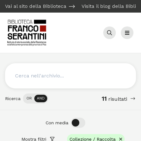
Vai al sito della Biblioteca
Visita il blog della Biblio
Cerca
Menu
Cerca
11
Ricerca
OR
AND
risultati
OFF
ON
Con media
Mostra filtri
Collezione / Raccolta